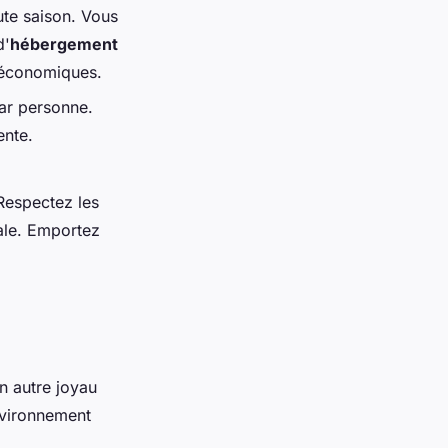
ute saison. Vous
d'
hébergement
s économiques.
par personne.
ente.
 Respectez les
cale. Emportez
n autre joyau
nvironnement