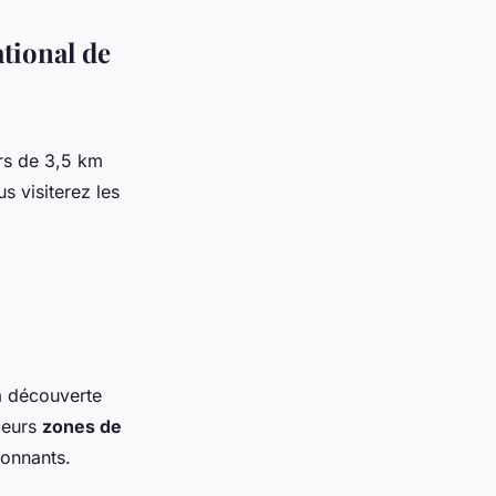
ational de
rs de 3,5 km
us visiterez les
a découverte
ieurs
zones de
ronnants.