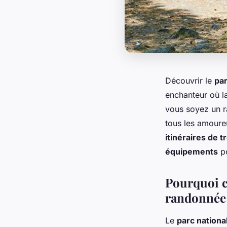
Découvrir le
par
enchanteur où l
vous soyez un r
tous les amoureu
itinéraires de t
équipements
po
Pourquoi ch
randonnée
Le
parc national