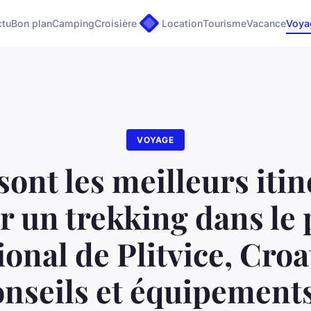
ctu
Bon plan
Camping
Croisière
Location
Tourisme
Vacance
Voya
VOYAGE
sont les meilleurs itin
r un trekking dans le 
ional de Plitvice, Croat
onseils et équipements