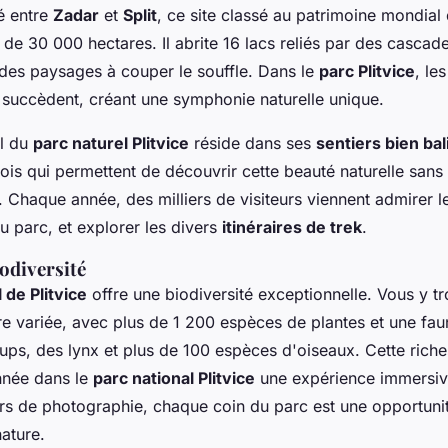
é entre
Zadar
et
Split
, ce site classé au patrimoine mondia
 de 30 000 hectares. Il abrite 16 lacs reliés par des cascad
t des paysages à couper le souffle. Dans le
parc Plitvice
, le
e succèdent, créant une symphonie naturelle unique.
al du
parc naturel Plitvice
réside dans ses
sentiers bien bal
ois qui permettent de découvrir cette beauté naturelle sans
 Chaque année, des milliers de visiteurs viennent admirer 
u parc, et explorer les divers
itinéraires de trek
.
odiversité
 de Plitvice
offre une biodiversité exceptionnelle. Vous y t
ore variée, avec plus de 1 200 espèces de plantes et une f
oups, des lynx et plus de 100 espèces d'oiseaux. Cette rich
onnée dans le
parc national Plitvice
une expérience immersive
rs de photographie, chaque coin du parc est une opportunit
ature.