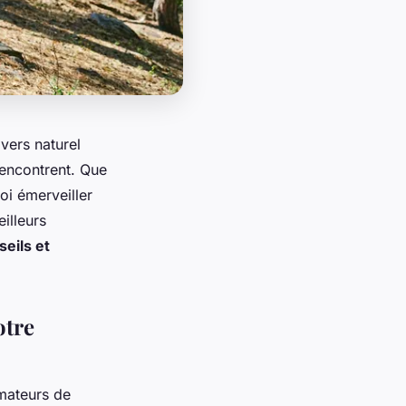
ivers naturel
encontrent. Que
oi émerveiller
illeurs
seils et
otre
mateurs de