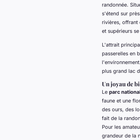
randonnée. Situ
s'étend sur près
rivières, offran
et supérieurs s
L'attrait princip
passerelles en b
l'environnement.
plus grand lac d
Un joyau de bi
Le
parc national
faune et une fl
des ours, des l
fait de la rand
Pour les amateu
grandeur de la n