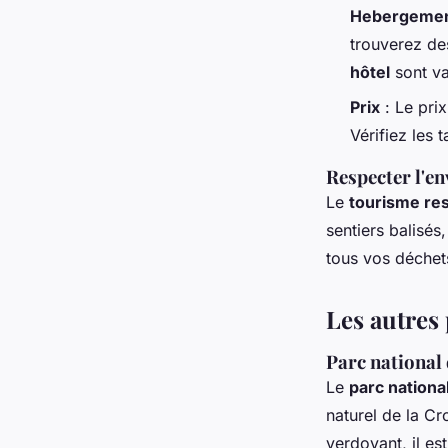
Hebergeme
trouverez d
hôtel
sont va
Prix
: Le prix
Vérifiez les t
Respecter l'e
Le
tourisme re
sentiers balisés
tous vos déchets
Les autres
Parc national
Le
parc nationa
naturel de la C
verdoyant, il es