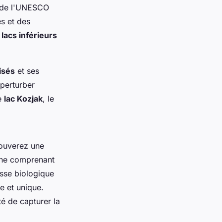
l de l'UNESCO
es et des
s
lacs inférieurs
isés
et ses
 perturber
le
lac Kozjak
, le
rouverez une
aune comprenant
esse biologique
 et unique.
é de capturer la