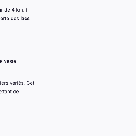
r de 4 km, il
verte des
lacs
e veste
ers variés. Cet
ettant de