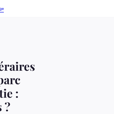
ge
éraires
parc
ie :
 ?