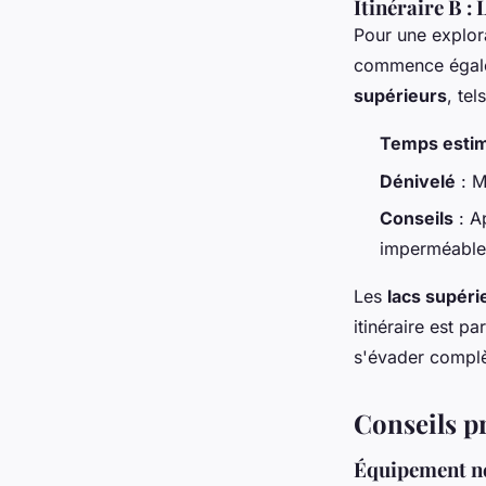
Itinéraire B :
Pour une explora
commence égalem
supérieurs
, te
Temps esti
Dénivelé
: M
Conseils
: A
imperméable
Les
lacs supéri
itinéraire est p
s'évader complè
Conseils p
Équipement n