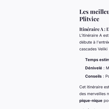
Les meilleu
Plitvice
Itinéraire A :
L’itinéraire A es
débute à l'entré
cascades Veliki 
Temps esti
Dénivelé
: M
Conseils
: P
Cet itinéraire e
des merveilles n
pique-nique
pou