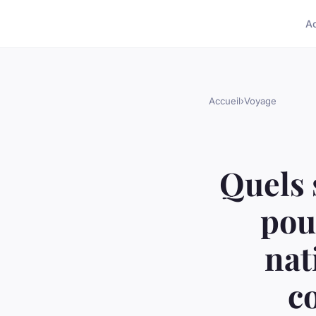
A
Accueil
›
Voyage
Quels 
pou
nat
c