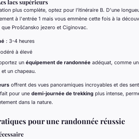
 Les lacs supérieurs
tion plus complète, optez pour l’itinéraire B. D'une longueu
ent à l'entrée 1 mais vous emmène cette fois à la décou
ls que Prošćansko jezero et Ciginovac.
mé
: 3-4 heures
odéré à élevé
pportez un
équipement de randonnée
adéquat, comme un
 et un chapeau.
eurs
offrent des vues panoramiques incroyables et des senti
arfait pour une
demi-journée de trekking
plus intense, perm
tement dans la nature.
ratiques pour une randonnée réussie
écessaire