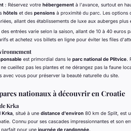
nt
: Réservez votre
hébergement
à l'avance, surtout en ha
es
hôtels
et des
pensions
à proximité du parc. Les options 
riées, allant des établissements de luxe aux auberges plu
 des entrées varie selon la saison, allant de 10 à 40 euros 
arifs et achetez vos billets en ligne pour éviter les files d'att
nvironnement
sponsable
est primordial dans le
parc national de Plitvice
.
, ne cueillez pas les plantes et ne dérangez pas la faune lo
 avec vous pour préserver la beauté naturelle du site.
 parcs nationaux à découvrir en Croatie
 de Krka
l Krka
, situé à une
distance d'environ
80 km de Split, est u
roatie. Connu pour ses cascades impressionnantes et son e
t parfait pour une
journée de randonnée
.